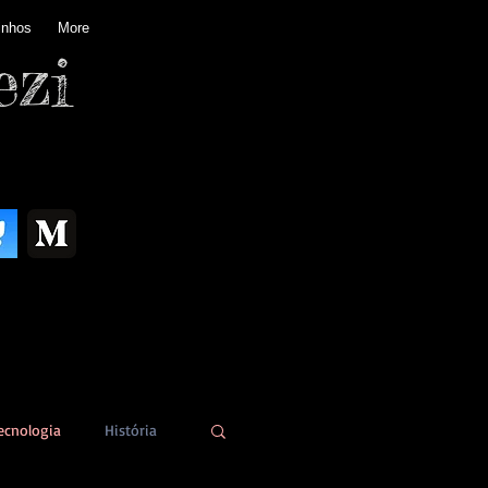
inhos
More
ezi
ecnologia
História