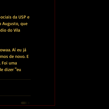
Sociais da USP e 
o Augusto, que 
dio do Vila 
waa. Aí eu já 
amos de novo. E 
. Foi uma 
e dizer "eu 