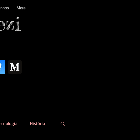
inhos
More
ezi
ecnologia
História