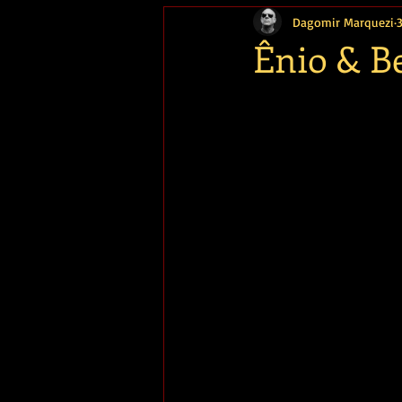
Dagomir Marquezi
Memória
Ênio & B