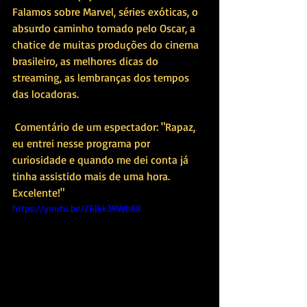
Falamos sobre Marvel, séries exóticas, o 
absurdo caminho tomado pelo Oscar, a 
chatice de muitas produções do cinema 
brasileiro, as melhores dicas do 
streaming, as lembranças dos tempos 
das locadoras.
 Comentário de um espectador: "Rapaz, 
eu entrei nesse programa por 
curiosidade e quando me dei conta já 
tinha assistido mais de uma hora. 
Excelente!"
https://youtu.be/Z6jkk3RWb88