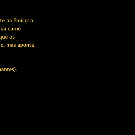
iar carne 
que os 
io, mas aponta 
nantes).