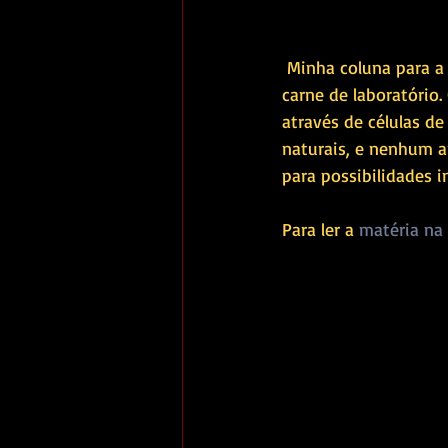
 Minha coluna para a revista Oeste desta semana trata de um assunto altamente polêmico: a 
carne de laboratório
através de células d
naturais, e nenhum a
para possibilidades 
Para ler a 
matéria na 