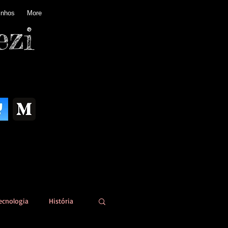
inhos
More
ezi
ecnologia
História