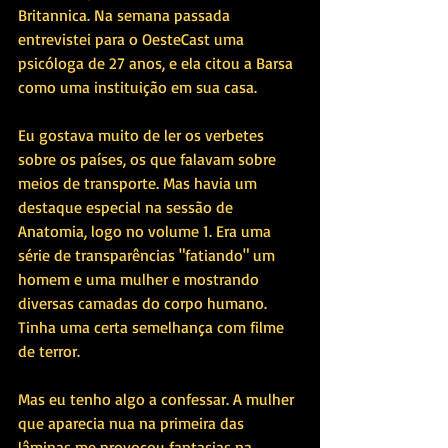
Britannica. Na semana passada 
entrevistei para o OesteCast uma 
psicóloga de 27 anos, e ela citou a Barsa 
como uma instituição em sua casa. 
Eu gostava muito de ler os verbetes 
sobre os países, os que falavam sobre 
meios de transporte. Mas havia um 
destaque especial na sessão de 
Anatomia, logo no volume 1. Era uma 
série de transparências "fatiando" um 
homem e uma mulher e mostrando 
diversas camadas do corpo humano. 
Tinha uma certa semelhança com filme 
de terror.
Mas eu tenho algo a confessar. A mulher 
que aparecia nua na primeira das 
lâminas me provocou fantasias na 