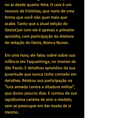
no ar desde quarta-feira. O cara é um 
tesouro de histórias, que narra de uma 
forma que você não quer mais que 
acabe. Tanto que a atual edição do 
OesteCast com ele é apenas o primeiro 
episódio, com participação da diretora 
de redação de Oeste, Branca Nunes.
Em uma hora, ele falou sobre sobre sua 
infância em Taquaritinga, no interior de 
São Paulo. E detalhou episódios da sua 
juventude que nunca tinha contado em 
detalhes. Relatou sua participação na 
"luta armada contra a ditadura militar", 
que durou poucos dias. E contou de sua 
rapidíssima carreira de ator e modelo, 
sem se preocupar em dar risada de si 
mesmo. 