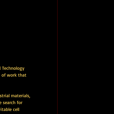
d Technology 
 of work that 
rial materials, 
e search for 
table cell 