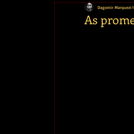
Dagomir Marquezi
1
Memória
As prome