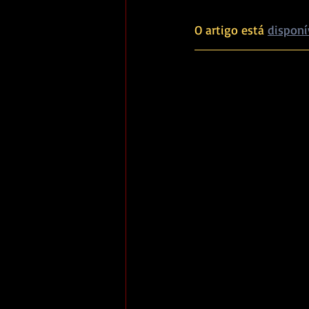
O artigo está 
disponí