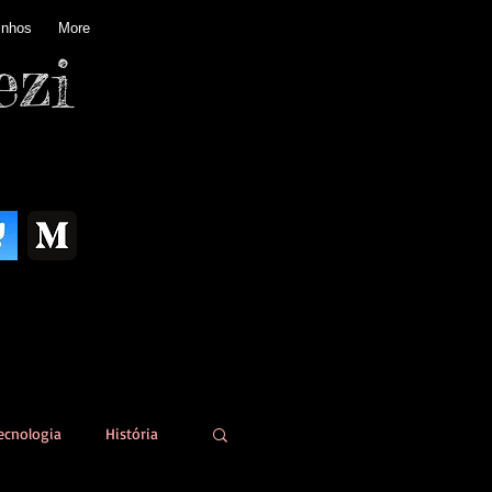
inhos
More
ezi
ecnologia
História