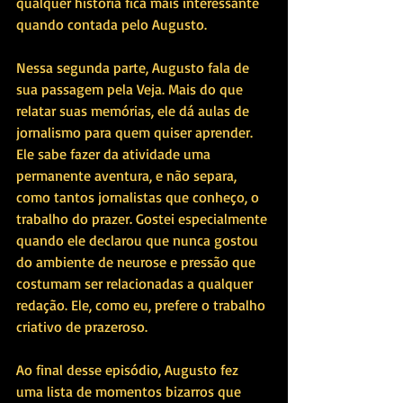
qualquer história fica mais interessante 
quando contada pelo Augusto.
Nessa segunda parte, Augusto fala de 
sua passagem pela Veja. Mais do que 
relatar suas memórias, ele dá aulas de 
jornalismo para quem quiser aprender. 
Ele sabe fazer da atividade uma 
permanente aventura, e não separa, 
como tantos jornalistas que conheço, o 
trabalho do prazer. Gostei especialmente 
quando ele declarou que nunca gostou 
do ambiente de neurose e pressão que 
costumam ser relacionadas a qualquer 
redação. Ele, como eu, prefere o trabalho 
criativo de prazeroso. 
Ao final desse episódio, Augusto fez 
uma lista de momentos bizarros que 