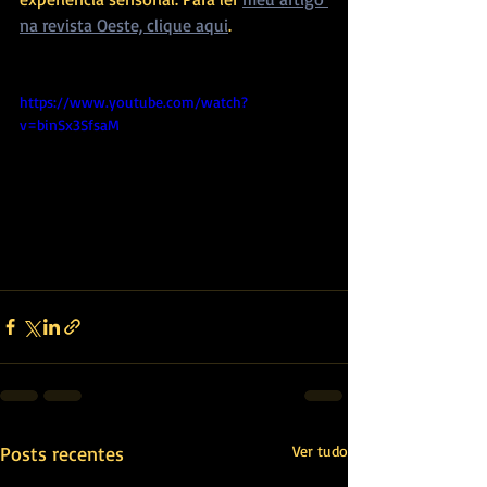
na revista Oeste, clique aqui
.
https://www.youtube.com/watch?
v=binSx3SfsaM
Posts recentes
Ver tudo