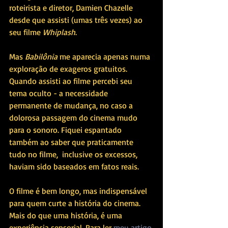
roteirista e diretor, Damien Chazelle 
desde que assisti (umas três vezes) ao 
seu filme 
Whiplash
.
Mas 
Babilônia
 me aparecia apenas numa 
exploração de exageros gratuitos. 
Quando assisti ao filme percebi seu 
tema oculto - a necessidade 
permanente de mudança, no caso a 
dolorosa passagem do cinema mudo 
para o sonoro. Fiquei espantado 
também ao saber que praticamente 
tudo no filme,  inclusive os excessos, 
haviam sido baseados em fatos reais. 
O filme é bem longo, mas indispensável 
para quem curte a história do cinema. 
Mais do que uma história, é uma 
experiência sensorial. Para ler 
meu artigo 