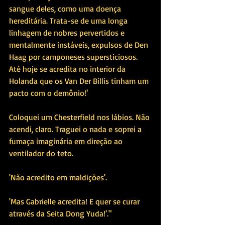
sangue deles, como uma doença 
hereditária. Trata-se de uma longa 
linhagem de nobres pervertidos e 
mentalmente instáveis, expulsos de Den 
Haag por camponeses supersticiosos. 
Até hoje se acredita no interior da 
Holanda que os Van Der Billis tinham um 
pacto com o demônio!'
Coloquei um Chesterfield nos lábios. Não 
acendi, claro. Traguei o nada e soprei a 
fumaça imaginária em direção ao 
ventilador do teto.
'Não acredito em maldições'.
'Mas Gabrielle acredita! E quer se curar 
através da Seita Dong Yuda!'."