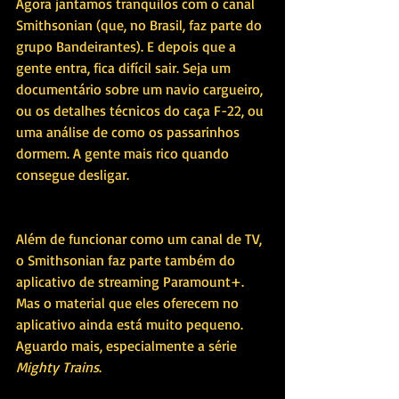
Agora jantamos tranquilos com o canal 
Smithsonian (que, no Brasil, faz parte do 
grupo Bandeirantes). E depois que a 
gente entra, fica difícil sair. Seja um 
documentário sobre um navio cargueiro, 
ou os detalhes técnicos do caça F-22, ou 
uma análise de como os passarinhos 
dormem. A gente mais rico quando 
consegue desligar.
Além de funcionar como um canal de TV, 
o Smithsonian faz parte também do 
aplicativo de streaming Paramount+. 
Mas o material que eles oferecem no 
aplicativo ainda está muito pequeno. 
Aguardo mais, especialmente a série 
Mighty Trains
.