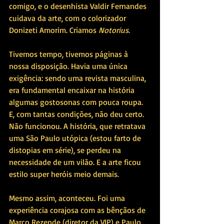
comigo, e o desenhista Valdir Fernandes 
cuidava da arte, com o colorizador 
Donizeti Amorim. Criamos 
Notorius
.
Tivemos tempo, tivemos páginas à 
nossa disposição. Havia uma única 
exigência: sendo uma revista masculina, 
era fundamental encaixar na história 
algumas gostosonas com pouca roupa. 
E, com tantas condições, não deu certo. 
Não funcionou. A história, que retratava 
uma São Paulo utópica (estou farto de 
distopias em série), se perdeu na 
necessidade de um vilão. E a arte ficou 
estilo super heróis meio demais.
Mesmo assim, aconteceu. Foi uma 
experiência corajosa com as bênçãos de 
Marco Rezende (diretor da VIP) e Paulo 