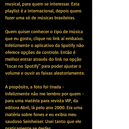
musical, para quem se interessar. Esta 
playlist é a internacional, depois quero 
fazer uma só de músicas brasileiras.
Quem quiser conhecer o tipo de música 
que eu gosto, clique no link aí embaixo. 
Infelizmente o aplicativo da Spotify não 
oferece opções de controle. Então é 
melhor entrar através do link na opção 
"tocar no Spotify" para poder ajustar o 
volume e ouvir as faixas aleatoriamente.
A propósito, a foto foi tirada - 
infelizmente não me lembro por quem - 
para uma matéria para revista VIP, da 
editora Abril, lá pelo ano 2000. Era uma 
matéria sobre fones e eu exibia meu 
saudoso Seinheiser. Usei tanto que ele 
praticamente se desfez.