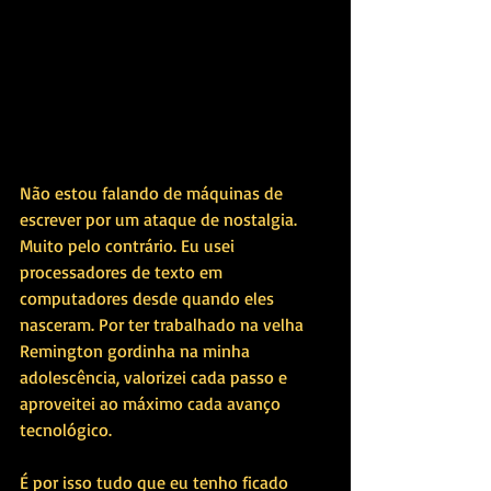
Não estou falando de máquinas de 
escrever por um ataque de nostalgia. 
Muito pelo contrário. Eu usei 
processadores de texto em 
computadores desde quando eles 
nasceram. Por ter trabalhado na velha 
Remington gordinha na minha 
adolescência, valorizei cada passo e 
aproveitei ao máximo cada avanço 
tecnológico.
É por isso tudo que eu tenho ficado 