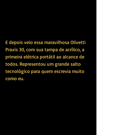
E depois veio essa maravilhosa Olivetti 
Praxis 30, com sua tampa de acrílico, a 
primeira elétrica portátil ao alcance de 
todos. Representou um grande salto 
tecnológico para quem escrevia muito 
como eu.