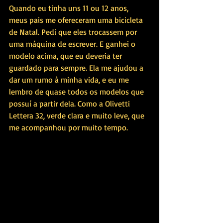
Quando eu tinha uns 11 ou 12 anos, 
meus pais me ofereceram uma bicicleta 
de Natal. Pedi que eles trocassem por 
uma máquina de escrever. E ganhei o 
modelo acima, que eu deveria ter 
guardado para sempre. Ela me ajudou a 
dar um rumo à minha vida, e eu me 
lembro de quase todos os modelos que 
possuí a partir dela. Como a Olivetti 
Lettera 32, verde clara e muito leve, que 
me acompanhou por muito tempo.