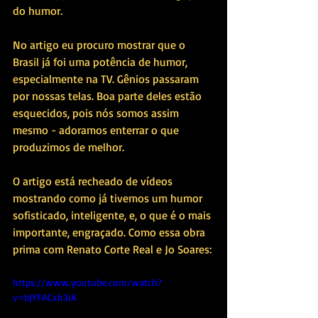
do humor.
No artigo eu procuro mostrar que o 
Brasil já foi uma potência de humor, 
especialmente na TV. Gênios passaram 
por nossas telas. Boa parte deles estão 
esquecidos, pois nós somos assim 
mesmo - adoramos enterrar o que 
produzimos de melhor.
O artigo está recheado de vídeos 
mostrando como já tivemos um humor 
sofisticado, inteligente, e, o que é o mais 
importante, engraçado. Como essa obra 
prima com Renato Corte Real e Jo Soares:
https://www.youtube.com/watch?
v=bJYFACxh3iA