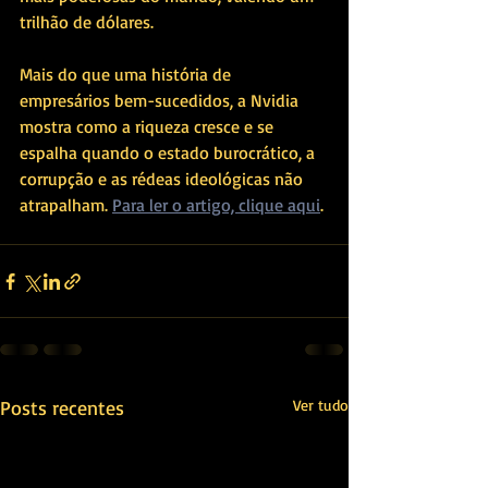
trilhão de dólares. 
Mais do que uma história de 
empresários bem-sucedidos, a Nvidia 
mostra como a riqueza cresce e se 
espalha quando o estado burocrático, a 
corrupção e as rédeas ideológicas não 
atrapalham. 
Para ler o artigo, clique aqui
. 
Posts recentes
Ver tudo