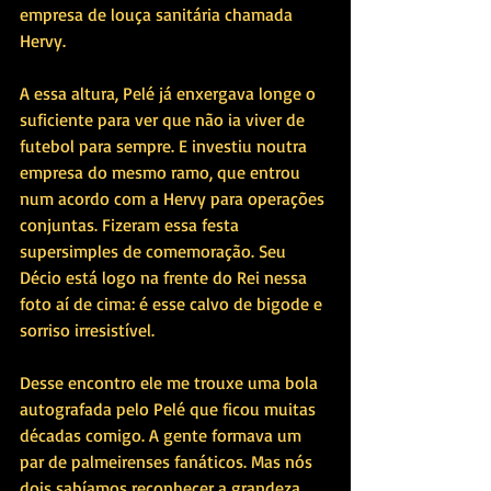
empresa de louça sanitária chamada 
Hervy. 
A essa altura, Pelé já enxergava longe o 
suficiente para ver que não ia viver de 
futebol para sempre. E investiu noutra 
empresa do mesmo ramo, que entrou 
num acordo com a Hervy para operações 
conjuntas. Fizeram essa festa 
supersimples de comemoração. Seu 
Décio está logo na frente do Rei nessa 
foto aí de cima: é esse calvo de bigode e 
sorriso irresistível. 
Desse encontro ele me trouxe uma bola 
autografada pelo Pelé que ficou muitas 
décadas comigo. A gente formava um 
par de palmeirenses fanáticos. Mas nós 
dois sabíamos reconhecer a grandeza 