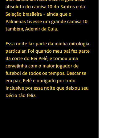
absoluta do camisa 10 do Santos e da 
Seleção brasileira - ainda que o 
Palmeiras tivesse um grande camisa 10 
também, Ademir da Guia.
Essa noite faz parte da minha mitologia 
particular. Foi quando meu pai fez parte 
da corte do Rei Pelé, e tomou uma 
cervejinha com o maior jogador de 
futebol de todos os tempos. Descanse 
em paz, Pelé e obrigado por tudo. 
Inclusive por essa noite que deixou seu 
Décio tão feliz.