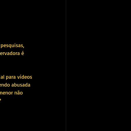
 pesquisas, 
ervadora é 
al para vídeos 
endo abusada 
 menor não 
?