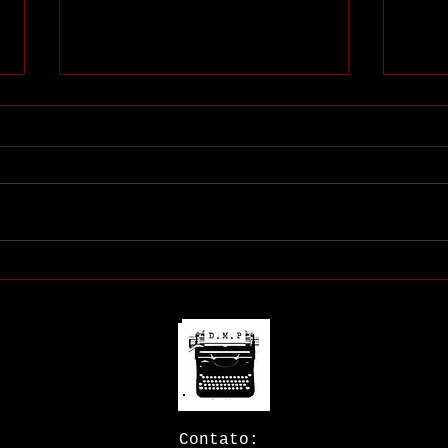
Minha
O outro lado de João
Signorelli
Contato: