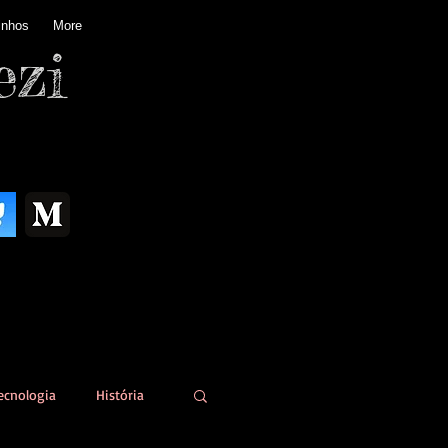
inhos
More
ezi
ecnologia
História