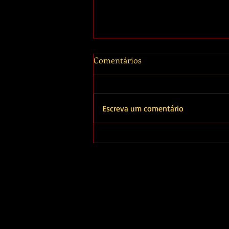
Comentários
O fim da leitura
Escreva um comentário