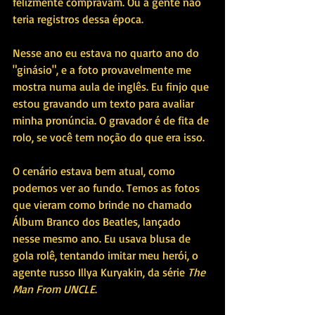
felizmente compravam. Ou a gente não 
teria registros dessa época.
Nesse ano eu estava no quarto ano do 
"ginásio", e a foto provavelmente me 
mostra numa aula de inglês. Eu finjo que 
estou gravando um texto para avaliar 
minha pronúncia. O gravador é de fita de 
rolo, se você tem noção do que era isso.
O cenário estava bem atual, como 
podemos ver ao fundo. Temos as fotos 
que vieram como brinde no chamado 
Álbum Branco dos Beatles, lançado 
nesse mesmo ano. Eu usava blusa de 
gola rolê, tentando imitar meu herói, o 
agente russo Illya Kuryakin, da série 
The 
Man From UNCLE
. 