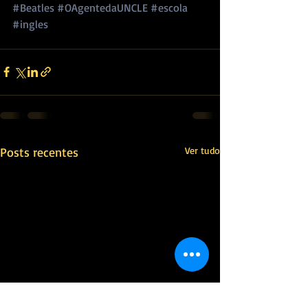
#Beatles
#OAgentedaUNCLE
#escola
#ingles
Posts recentes
Ver tudo