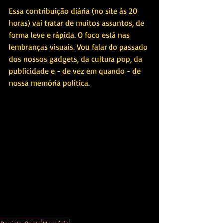
Essa contribuição diária (no site às 20 
horas) vai tratar de muitos assuntos, de 
forma leve e rápida. O foco está nas 
lembranças visuais. Vou falar do passado 
dos nossos gadgets, da cultura pop, da 
publicidade e - de vez em quando - de 
nossa memória política. 