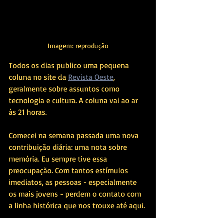
Imagem: reprodução
Todos os dias publico uma pequena 
coluna no site da 
Revista Oeste
, 
geralmente sobre assuntos como 
tecnologia e cultura. A coluna vai ao ar 
às 21 horas.
Comecei na semana passada uma nova 
contribuição diária: uma nota sobre 
memória. Eu sempre tive essa 
preocupação. Com tantos estímulos 
imediatos, as pessoas - especialmente 
os mais jovens - perdem o contato com 
a linha histórica que nos trouxe até aqui.