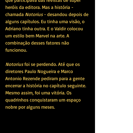
heróis da editora. Mas a história - 
chamada 
Notorius
 - desandou depois de 
alguns capítulos. Eu tinha uma visão, o 
Adriano tinha outra. E o Valdir colocou 
um estilo bem Marvel na arte. A 
combinação desses fatores não 
funcionou.
Notorius
 foi se perdendo. Até que os 
diretores Paulo Nogueira e Marco 
Antonio Rezende pediram para a gente 
encerrar a história no capítulo seguinte. 
Mesmo assim, foi uma vitória. Os 
quadrinhos conquistaram um espaço 
nobre por alguns meses. 