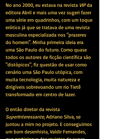
No ano 2000, eu estava na revista 
VIP
 da 
editora Abril e mais uma vez sugeri fazer 
uma série em quadrinhos, com um toque 
erótico já que se tratava de uma revista 
masculina especializada nos "prazeres 
do homem". Minha primeira ideia era 
uma São Paulo do futuro. Como quase 
todos os autores de ficção científica são 
"distópicos", fiz questão de usar como 
cenário uma São Paulo utópica, com 
muita tecnologia, muita natureza e 
dirigíveis sobrevoando um rio Tietê 
transformado em centro de lazer.
O então diretor da revista 
SuperInteressante, 
Adriano Silva, se 
juntou a mim no projeto. E conseguimos 
um bom desenhista, Valdir Fernandes, 
que participava das revistas de super 