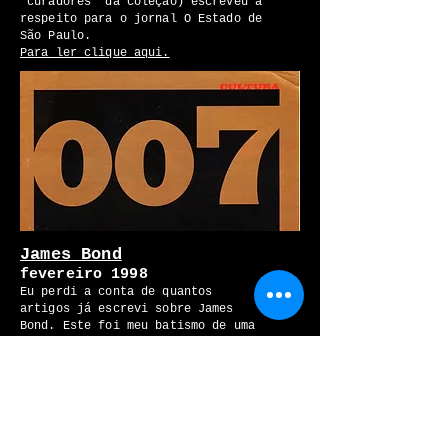
"curadores" da coleção) escreveu a
respeito para o jornal O Estado de
São Paulo.
Para ler clique aqui.
James Bond
fevereiro 1998
Eu perdi a conta de quantos
artigos já escrevi sobre James
Bond. Este foi meu batismo de uma
longa série de textos que escrevi
em homenagem ao herói e seu
criador. Em 1998 o Bond do cinema
ainda era Pierce Brosnan.
Conforme combinei com o diretor de
redação Marco Antônio Rezende,
ficou com a cara de um álbum de