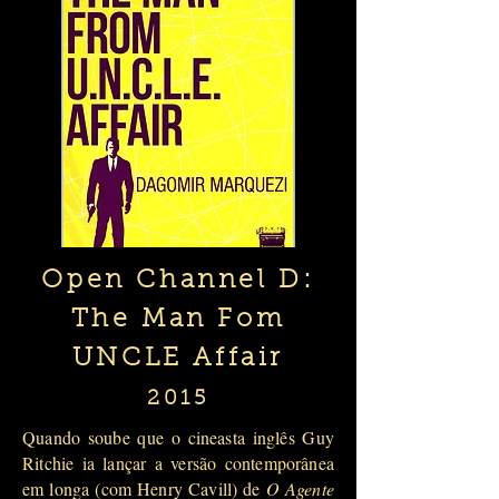
Open Channel D:
The Man Fom
UNCLE Affair
2015
Quando soube que o cineasta inglês Guy
Ritchie ia lançar a versão contemporânea
em longa (com Henry Cavill) de
O Agente