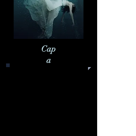
Cap
a
Capa
tem a referência dos meus anos
de editora Abril. Eu não trabalhei em
revistas de personalidades, do tipo
Caras, mas conhecia o ambiente
através de pessoas que haviam
dirigido algumas dessas redações.
Capa
é uma tragicomédia sobre uma
dessas personalidades que não tem
muito talento para nada, a não ser se
manter nas capas das revistas, quando