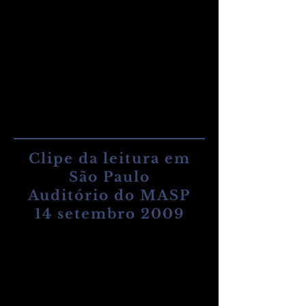
isso tinha mais importância do que
têm hoje. Nunca foi montada, mas,
com a ajuda do diretor Ricardo Pinto e
Silva, a peça teve uma leitura
inesquecível no teatro do MASP em 14
de setembro de 2009. A grande estrela
foi a atriz Marisa Orth, que encampou
a personagem como se tivesse
ensaiado para o papel por meses.
Clipe da leitura em
São Paulo
Auditório do MASP
14 setembro 2009