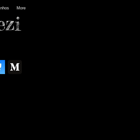
inhos
More
ezi