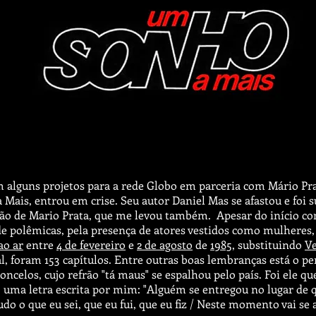
 alguns projetos para a rede Globo em parceria com Mário Prat
Mais, entrou em crise. Seu autor Daniel Mas se afastou e foi s
ção de Mario Prata, que me levou também. Apesar do início co
 polêmicas, pela presença de atores vestidos como mulheres, o
ao ar
entre
4 de fevereiro
e
2 de agosto
de
1985
, substituindo
Ve
al, foram 153 capítulos. Entre outras boas lembranças está o
ncelos, cujo refrão "tá maus" se espalhou pelo país. Foi ele q
o uma letra escrita por mim: "Alguém se entregou no lugar de 
udo o que eu sei, que eu fui, que eu fiz / Neste momento vai se