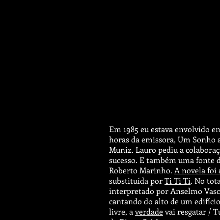
Em 1985 eu estava envolvido em
horas da emissora, Um Sonho a 
Muniz. Lauro pediu a colabora
sucesso. E também uma fonte de
Roberto Marinho.
A novela foi 
substituída por
Ti Ti Ti
. No tot
interpretado por Anselmo Vasco
cantando do alto de um edifíci
livre, a
verdade
vai resgatar / T