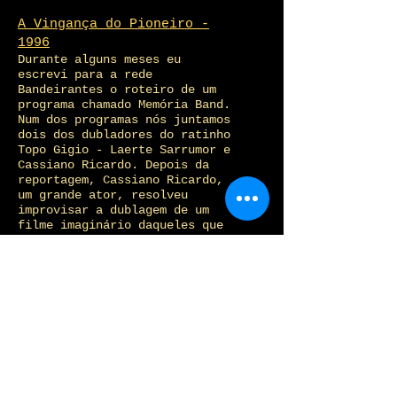
A Vingança do Pioneiro -
1996
Durante alguns meses eu
escrevi para a rede
Bandeirantes o roteiro de um
programa chamado Memória Band.
Num dos programas nós juntamos
dois dos dubladores do ratinho
Topo Gigio - Laerte Sarrumor e
Cassiano Ricardo. Depois da
reportagem, Cassiano Ricardo,
um grande ator, resolveu
improvisar a dublagem de um
filme imaginário daqueles que
a gente via na Sessão da Tarde
dos anos 1960. O resultado,
para quem conheceu essa época,
é perfeito.