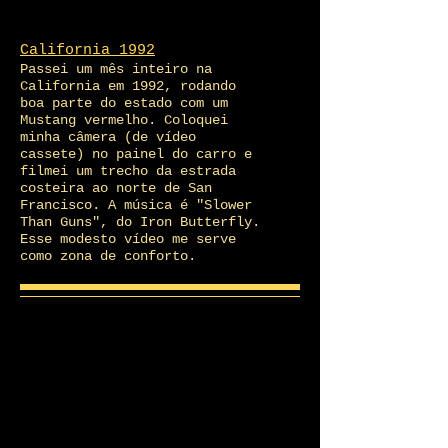
California 1992
Passei um mês inteiro na
California em 1992, rodando
boa parte do estado com um
Mustang vermelho. Coloquei
minha câmera (de vídeo
cassete) no painel do carro e
filmei um trecho da estrada
costeira ao norte de San
Francisco. A música é "Slower
Than Guns", do Iron Butterfly.
Esse modesto vídeo me serve
como zona de conforto.