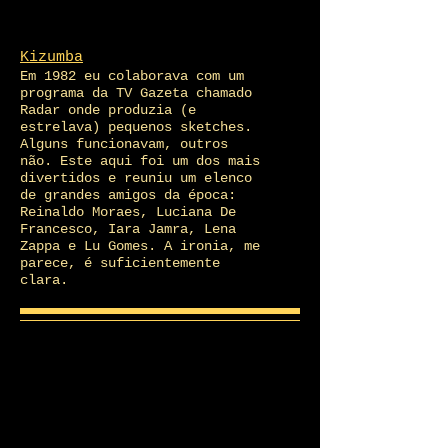
Kizumba
Em 1982 eu colaborava com um
programa da TV Gazeta chamado
Radar onde produzia (e
estrelava) pequenos sketches.
Alguns funcionavam, outros
não. Este aqui foi um dos mais
divertidos e reuniu um elenco
de grandes amigos da época:
Reinaldo Moraes, Luciana De
Francesco, Iara Jamra, Lena
Zappa e Lu Gomes. A ironia, me
parece, é suficientemente
clara.