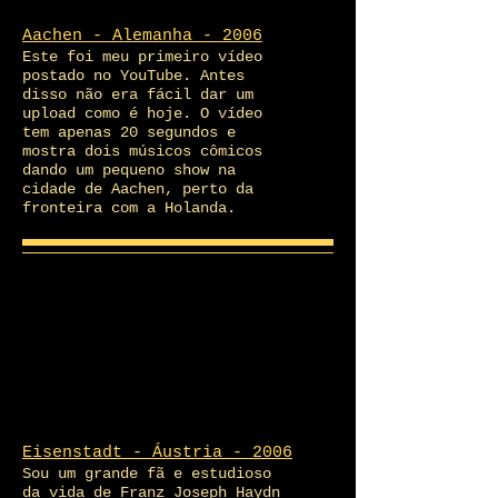
Aachen - Alemanha - 2006
Este foi meu primeiro vídeo
postado no YouTube. Antes
disso não era fácil dar um
upload como é hoje. O vídeo
tem apenas 20 segundos e
mostra dois músicos cômicos
dando um pequeno show na
cidade de Aachen, perto da
fronteira com a Holanda.
Eisenstadt - Áustria - 2006
Sou um grande fã e estudioso
da vida de Franz Joseph Haydn