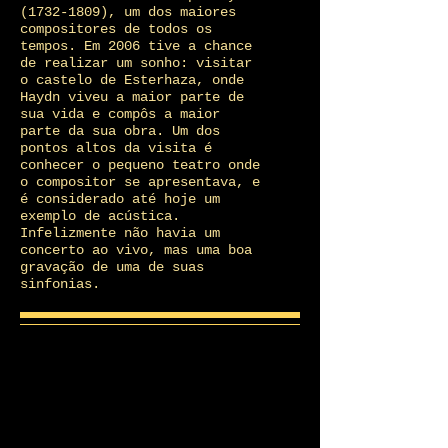
(1732-1809)
, um dos maiores
compositores de todos os
tempos. Em 2006 tive a chance
de realizar um sonho: visitar
o castelo de Esterhaza, onde
Haydn viveu a maior parte de
sua vida e compôs a maior
parte da sua obra. Um dos
pontos altos da visita é
conhecer o pequeno teatro onde
o compositor se apresentava, e
é considerado até hoje um
exemplo de acústica.
Infelizmente não havia um
concerto ao vivo, mas uma boa
gravação de uma de suas
sinfonias.