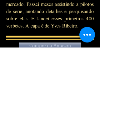
mercado. Passei meses assistindo a pilotos
de série, anotando detalhes e pesquisando
sobre elas. E lancei esses primeiros 400
verbetes. A capa é de Yves Ribeiro.
Compre na Amazon
Voltar para Livros
Contato:
dagomirmarque
zi@gmail.com