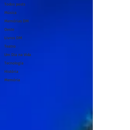
Todos posts
Música
Memórias DM
Oeste
Livros DM
Teatro
Um Dia na Vida
Tecnologia
História
Memória