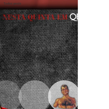
Todos posts
Música
Memórias
DM
Oeste
Livros DM
Teatro
Um Dia na
Vida
Tecnologia
História
Memória