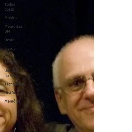
Todos
posts
Música
Memórias
DM
Oeste
Livros
DM
Teatro
Um Dia
na Vida
Tecnologia
História
Memória