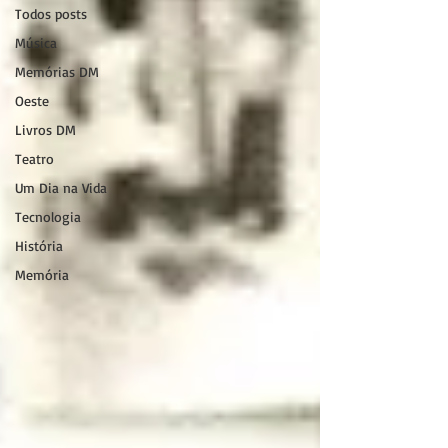
Todos posts
Música
Memórias DM
Oeste
Livros DM
Teatro
Um Dia na Vida
Tecnologia
História
Memória