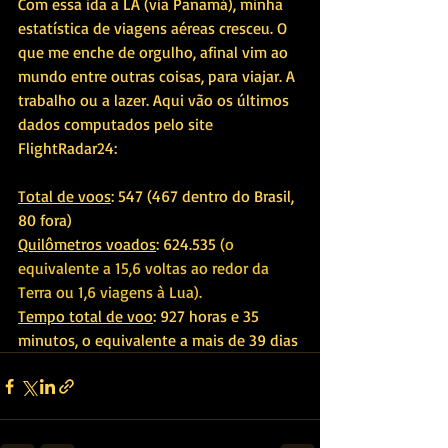
Com essa ida a LA (via Panamá), minha 
estatística de viagens aéreas cresceu. O 
que me enche de orgulho, afinal vim ao 
mundo entre outras coisas, para viajar. A 
trabalho ou a lazer. Aqui vão os últimos 
dados computados pelo site 
FlightRadar24:
Total de voos
: 547 (467 dentro do Brasil, 
80 fora)
Quilômetros voados
: 624.535 
(o 
equivalente a 15,6 voltas ao redor da 
Terra ou 1,6 viagens à Lua).
Tempo total de voo
: 927 horas e 35 
minutos, o equivalente a mais de 39 dias