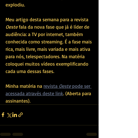
explodiu.
Meu artigo desta semana para a revista 
Oeste
 fala da nova fase que já é líder de 
audiência: a TV por internet, também 
conhecida como streaming. É a fase mais 
rica, mais livre, mais variada e mais ativa 
para nós, telespectadores. Na matéria 
coloquei muitos vídeos exemplificando 
cada uma dessas fases.
Minha matéria na 
revista 
Oeste 
pode ser 
acessada através deste link
. (Aberta para 
assinantes).