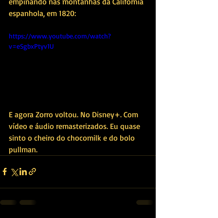
empinando nas montanhas da California 
espanhola, em 1820:
https://www.youtube.com/watch?
v=eSgbxPtyv1U
E agora Zorro voltou. No Disney+. Com 
vídeo e áudio remasterizados. Eu quase 
sinto o cheiro do chocomilk e do bolo 
pullman.