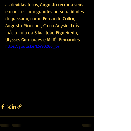
as devidas fotos, Augusto recorda seus 
encontros com grandes personalidades 
do passado, como Fernando Collor, 
Augusto Pinochet, Chico Anysio, Luís 
Inácio Lula da Silva, João Figueiredo, 
Ulysses Guimarães e Millôr Fernandes.
https://youtu.be/E5iVQ2G0_b4