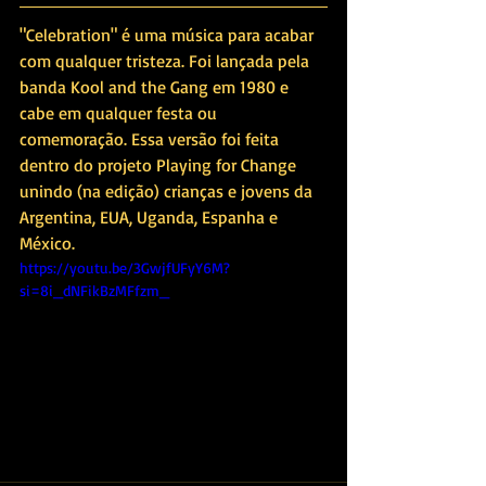
"Celebration" é uma música para acabar 
com qualquer tristeza. Foi lançada pela 
banda Kool and the Gang em 1980 e 
cabe em qualquer festa ou 
comemoração. Essa versão foi feita 
dentro do projeto Playing for Change 
unindo (na edição) crianças e jovens da 
Argentina, EUA, Uganda, Espanha e 
México. 
https://youtu.be/3GwjfUFyY6M?
si=8i_dNFikBzMFfzm_