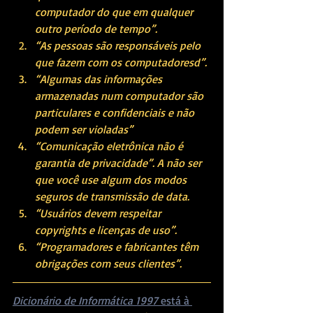
computador do que em qualquer 
outro período de tempo”. 
“As pessoas são responsáveis pelo 
que fazem com os computadoresd”.
“Algumas das informações 
armazenadas num computador são 
particulares e confidenciais e não 
podem ser violadas”
“Comunicação eletrônica não é 
garantia de privacidade”. A não ser 
que você use algum dos modos 
seguros de transmissão de data. 
“Usuários devem respeitar 
copyrights e licenças de uso”. 
“Programadores e fabricantes têm 
obrigações com seus clientes”. 
Dicionário de Informática 1997
 está à 