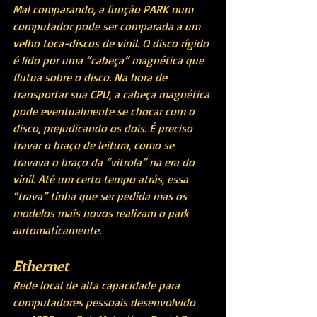
Mal comparando, a função PARK num 
computador pode ser comparada a um 
velho toca-discos de vinil. O disco rígido 
é lido por uma “cabeça” magnética que 
flutua sobre o disco. Na hora de 
transportar sua CPU, a cabeça magnética 
pode eventualmente se chocar com o 
disco, prejudicando os dois. É preciso 
travar o braço de leitura, como se 
travava o braço da “vitrola” na era do 
vinil. Até um certo tempo atrás, essa 
“trava” tinha que ser pedida mas os 
modelos mais novos realizam o park 
automaticamente. 
Ethernet
Rede local de alta capacidade para 
computadores pessoais desenvolvido 