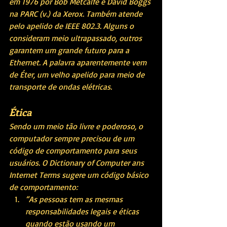
em 1976 por Bob Metcalfe e David Boggs 
na PARC (v.) da Xerox. Também atende 
pelo apelido de IEEE 802.3. Alguns o 
consideram meio ultrapassado, outros 
garantem um grande futuro para a 
Ethernet. A palavra aparentemente vem 
de Éter, um velho apelido para meio de 
transporte de ondas elétricas. 
Ética
Sendo um meio tão livre e poderoso, o 
computador sempre precisou de um 
código de comportamento para seus 
usuários. O Dictionary of Computer ans 
Internet Terms sugere um código básico 
de comportamento:
“As pessoas tem as mesmas 
responsabilidades legais e éticas 
quando estão usando um 