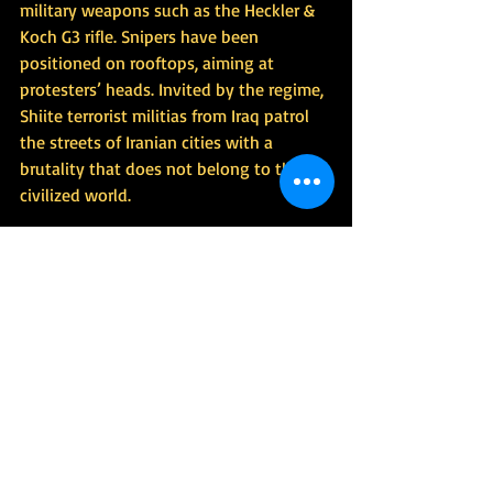
military weapons such as the Heckler & 
Koch G3 rifle. Snipers have been 
positioned on rooftops, aiming at 
protesters’ heads. Invited by the regime, 
Shiite terrorist militias from Iraq patrol 
the streets of Iranian cities with a 
brutality that does not belong to the 
civilized world.
The massacre has caused an epidemic of 
blindness. Tehran’s Noor Eye Clinic 
recorded 7,000 eye injuries. In a single 
night, in the capital alone, 800 eye 
removals had to be performed. 
According to sources consulted by 
The 
Times
, 8,000 people across the country 
were left blind as a result of the 
shootings".