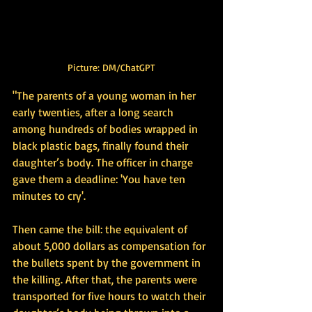
Picture: DM/ChatGPT
"The parents of a young woman in her 
early twenties, after a long search 
among hundreds of bodies wrapped in 
black plastic bags, finally found their 
daughter’s body. The officer in charge 
gave them a deadline: 'You have ten 
minutes to cry'.
Then came the bill: the equivalent of 
about 5,000 dollars as compensation for 
the bullets spent by the government in 
the killing. After that, the parents were 
transported for five hours to watch their 