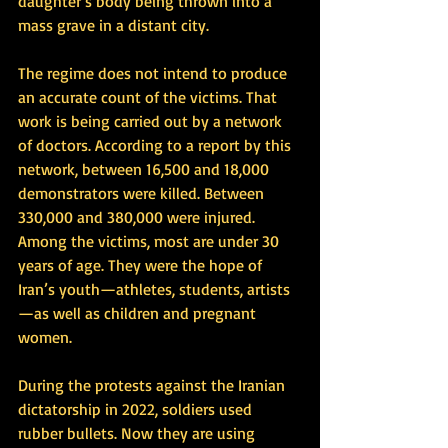
daughter’s body being thrown into a 
mass grave in a distant city.
The regime does not intend to produce 
an accurate count of the victims. That 
work is being carried out by a network 
of doctors. According to a report by this 
network, between 16,500 and 18,000 
demonstrators were killed. Between 
330,000 and 380,000 were injured. 
Among the victims, most are under 30 
years of age. They were the hope of 
Iran’s youth—athletes, students, artists
—as well as children and pregnant 
women.
During the protests against the Iranian 
dictatorship in 2022, soldiers used 
rubber bullets. Now they are using 