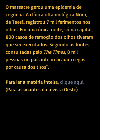
O massacre gerou uma epidemia de 
cegueira. A clínica oftalmológica Noor, 
de Teerã, registrou 7 mil ferimentos nos 
olhos. Em uma única noite, só na capital, 
800 casos de remoção dos olhos tiveram 
que ser executados. Segundo as fontes 
consultadas pelo 
The Times
, 8 mil 
pessoas no país inteiro ficaram cegas 
por causa dos tiros".
Para ler a matéria inteira, 
clique aqui
. 
(Para assinantes da revista Oeste)