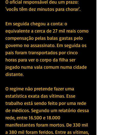
O oficial responsável deu um prazo: 
'vocês têm dez minutos para chorar'. 
Em seguida chegou a conta: o 
equivalente a cerca de 27 mil reais como 
compensação pelas balas gastas pelo 
governo no assassinato. Em seguida os 
pais foram transportados por cinco 
horas para ver o corpo da filha ser 
jogado numa vala comum numa cidade 
distante.
O regime não pretende fazer uma 
estatística exata das vítimas. Esse 
trabalho está sendo feito por uma rede 
de médicos. Segundo um relatório dessa 
rede, entre 16.500 e 18.000 
manifestantes foram mortos. De 330 mil 
a 380 mil foram feridos. Entre as vítimas, 