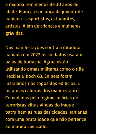
a maioria tem menos de 30 anos de 
idade. Eram a esperança da juventude 
iraniana - esportistas, estudantes, 
artistas. Além de crianças e mulheres 
grávidas.
Nas manifestações contra a ditadura 
iraniana em 2022 os soldados usaram 
balas de borracha. Agora estão 
utilizando armas militares como o rifle 
Heckler & Koch G3. Snipers foram 
instalados nos topos dos edifícios. E 
miram as cabeças dos manifestantes.  
Convidadas pelo regime, milícias de 
terroristas xiitas vindas do Iraque 
patrulham as ruas das cidades iranianas 
com uma brutalidade que não pertence 
ao mundo civilizado.