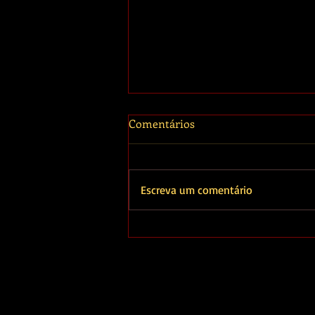
Comentários
Escreva um comentário
O outro lado de João
Signorelli