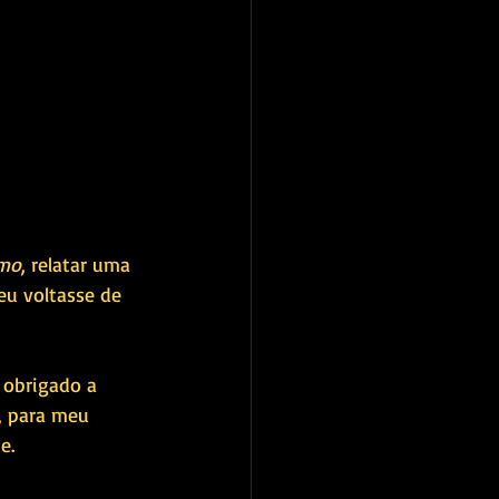
smo
, relatar uma 
eu voltasse de 
 obrigado a 
, para meu 
e.