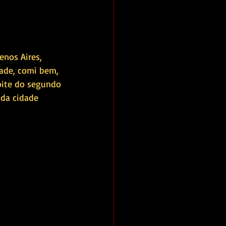
enos Aires, 
dade, comi bem, 
oite do segundo 
nda cidade 