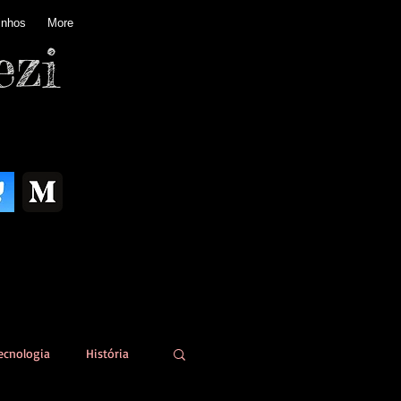
inhos
More
ezi
ecnologia
História