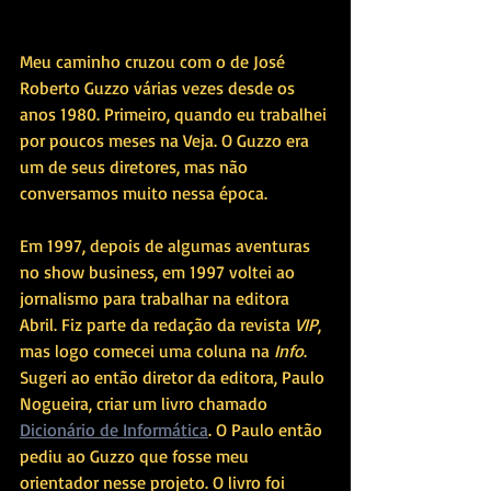
Meu caminho cruzou com o de José 
Roberto Guzzo várias vezes desde os 
anos 1980. Primeiro, quando eu trabalhei 
por poucos meses na Veja. O Guzzo era 
um de seus diretores, mas não 
conversamos muito nessa época. 
Em 1997, depois de algumas aventuras 
no show business, em 1997 voltei ao 
jornalismo para trabalhar na editora 
Abril. Fiz parte da redação da revista 
VIP
, 
mas logo comecei uma coluna na 
Info
. 
Sugeri ao então diretor da editora, Paulo 
Nogueira, criar um livro chamado 
Dicionário de Informática
. O Paulo então 
pediu ao Guzzo que fosse meu 
orientador nesse projeto. O livro foi 