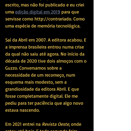
escrito, mas não foi publicado e eu criei 
uma 
edição digital em 2019
 para que 
servisse como http://contrariado. Como  
uma espécie de memória tecnológica. 
Saí da Abril em 2007. A editora acabou. E 
a imprensa brasileira entrou numa crise 
da qual não saiu até agora. No início da 
década de 2020 tive dois almoços com o 
Guzzo. Conversamos sobre a 
necessidade de um recomeço, num 
esquema mais modesto, sem a 
grandiosidade da editora Abril. E que 
fosse completamente digital. Ele me 
pediu para ter paciência que algo novo 
estava nascendo.
Em 2021 entrei na 
Revista Oeste
, onde 