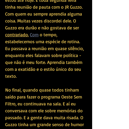
estou até hoje. E toda segunda feira 
tinha reunião de pauta com o JR Guzzo. 
Com quem eu sempre aprendia alguma 
coisa. Muitas vezes discordei dele. O 
Guzzo era durão e não gostava de ser 
contrariado.
Com
 o tempo, 
estabelecemos uma espécie de rotina. 
Eu passava a reunião em quase silêncio, 
enquanto eles falavam sobre política - 
que não é meu forte. Aprendia também 
com a exatidão e o estilo único do seu 
texto. 
No final, quando quase todos tinham 
saído para fazer o programa Oeste Sem 
Filtro, eu continuava na sala. E aí eu 
conversava com ele sobre memórias do 
passado. E a gente dava muita risada. O 
Guzzo tinha um grande senso de humor 