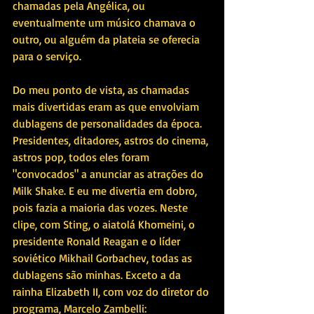
chamadas pela Angélica, ou 
eventualmente um músico chamava o 
outro, ou alguém da plateia se oferecia 
para o serviço.
Do meu ponto de vista, as chamadas 
mais divertidas eram as que envolviam 
dublagens de personalidades da época. 
Presidentes, ditadores, astros do cinema, 
astros pop, todos eles foram 
"convocados" a anunciar as atrações do 
Milk Shake. E eu me divertia em dobro, 
pois fazia a maioria das vozes. Neste 
clipe, com Sting, o aiatolá Khomeini, o 
presidente Ronald Reagan e o líder 
soviético Mikhail Gorbachev, todas as 
dublagens são minhas. Exceto a da 
rainha Elizabeth II, com voz do diretor do 
programa, Marcelo Zambelli: