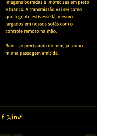
imagens borradas e imprecisas em preto 
e branco. A transmissão vai ser como 
que a gente estivesse lá, mesmo 
largados em nossos sofás com o 
controle remoto na mão.
Bem... se precisarem de mim, já tenho 
minha passagem emitida.