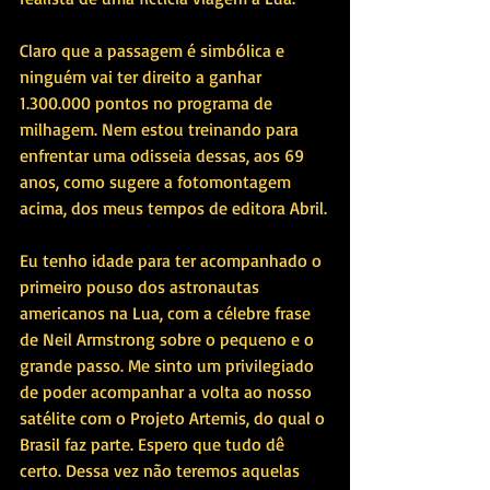
Claro que a passagem é simbólica e 
ninguém vai ter direito a ganhar 
1.300.000 pontos no programa de 
milhagem. Nem estou treinando para 
enfrentar uma odisseia dessas, aos 69 
anos, como sugere a fotomontagem 
acima, dos meus tempos de editora Abril.
Eu tenho idade para ter acompanhado o 
primeiro pouso dos astronautas 
americanos na Lua, com a célebre frase 
de Neil Armstrong sobre o pequeno e o 
grande passo. Me sinto um privilegiado 
de poder acompanhar a volta ao nosso 
satélite com o Projeto Artemis, do qual o 
Brasil faz parte. Espero que tudo dê 
certo. Dessa vez não teremos aquelas 