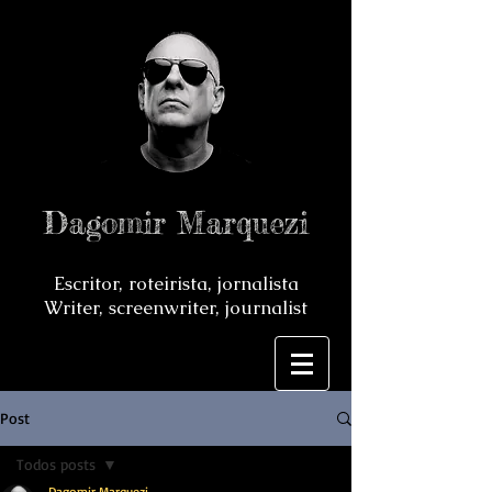
Dagomir Marquezi
Escritor, roteirista, jornalista
Writer, screenwriter, journalist
Post
Todos posts
Dagomir Marquezi