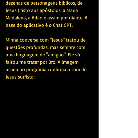
dezenas de personagens bíblicos, de 
Jesus Cristo aos apóstolos, a Maria 
Madalena, a Adão e assim por diante. A 
base do aplicativo é o Chat GPT.
Minha conversa com "Jesus" tratou de 
questões profundas, mas sempre com 
uma linguagem de "amigão". Ele só 
faltou me tratar por Bro. A imagem 
usada no programa confirma o tom de 
Jesus surfista: