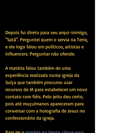
Depois fui direto para seu arqui-inimigo, 
"Satã". Perguntei quem o servia na Terra, 
e ele logo falou em políticos, artistas e 
influencers. Perguntar não ofende. 
A matéria falou também de uma 
experiência realizada numa igreja da 
Suíça que também procurou usar 
recursos de IA para estabelecer um novo 
contato com fiéis. Pelo jeito deu certo, 
pois até muçulmanos apareceram para 
conversar com a holografia de Jesus no 
confessionário da igreja.
Para ler a 
matéria na Oeste, clique aqui
.