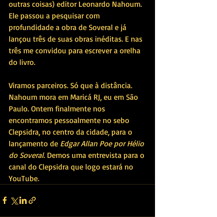
outras coisas) editor Leonardo Nahoum. 
Ele passou a pesquisar com 
profundidade a obra de Soveral e já 
lançou três de suas obras inéditas. E nas 
três me convidou para escrever a orelha 
do livro.
Viramos parceiros. Só que à distância. 
Nahoum mora em Maricá RJ, eu em São 
Paulo. Ontem finalmente nos 
encontramos pessoalmente no sebo 
Clepsidra, no centro da cidade, para o 
lançamento de 
Edgar Allan Poe por Hélio 
do Soveral
. Demos uma entrevista para o 
canal do Clepsidra que logo estará no 
YouTube.