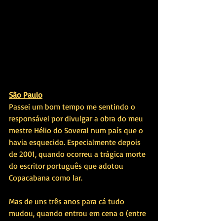
São Paulo
Passei um bom tempo me sentindo o 
responsável por divulgar a obra do meu 
mestre Hélio do Soveral num país que o 
havia esquecido. Especialmente depois 
de 2001, quando ocorreu a trágica morte 
do escritor português que adotou 
Copacabana como lar.
Mas de uns três anos para cá tudo 
mudou, quando entrou em cena o (entre 