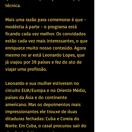
técnica.
Mais uma razão para comemorar é que - 
modéstia à parte - o programa está 
ficando cada vez melhor. Os convidados 
estão cada vez mais interessantes, o que 
enriquece muito nosso conteúdo. Agora 
mesmo no ar está Leonardo Lopes, que 
já viajou por 39 países e fez do ato de 
viajar uma profissão. 
Leonardo e sua mulher estiveram no 
circuito EUA/Europa e no Oriente Médio, 
países da Ásia e do continente 
americano. Mas os depoimentos mais 
impressionantes ele trouxe de duas 
ditaduras fechadas: Cuba e Coreia do 
Norte. Em Cuba, o casal procurou sair do 