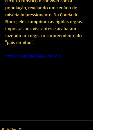
circuito turístico e conviver com a 
população, revelando um cenário de 
miséria impressionante. Na Coreia do 
Norte, eles cumpriram as rígidas regras 
impostas aos visitantes e acabaram 
fazendo um registro surpreendente do 
"país ermitão".
https://youtu.be/Mq2GCMDlMRI