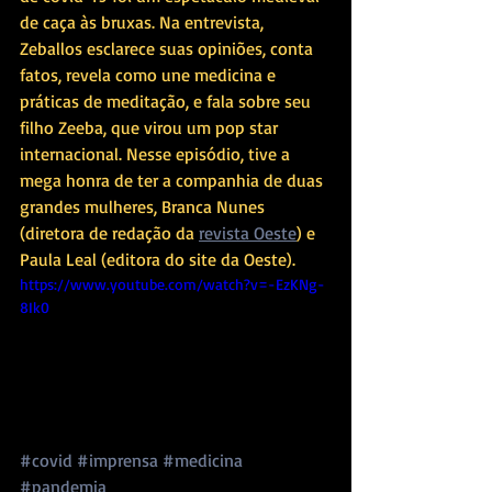
de caça às bruxas. Na entrevista, 
Zeballos esclarece suas opiniões, conta 
fatos, revela como une medicina e 
práticas de meditação, e fala sobre seu 
filho Zeeba, que virou um pop star 
internacional. Nesse episódio, tive a 
mega honra de ter a companhia de duas 
grandes mulheres, Branca Nunes 
(diretora de redação da 
revista Oeste
) e 
Paula Leal (editora do site da Oeste). 
https://www.youtube.com/watch?v=-EzKNg-
8Ik0
#covid
#imprensa
#medicina
#pandemia