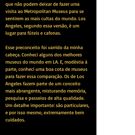
que não podem deixar de fazer uma 
visita ao Metropolitan Museus para se 
sentirem as mais cultas do mundo. Los 
Angeles, segundo essa versão, é um 
lugar para fúteis e cafonas.
Esse preconceito foi varrido da minha 
cabeça. Conheci alguns dos melhores 
museus do mundo em LA. E, modéstia à 
parte, conheci uma boa cota de museus 
para fazer essa comparação. Os de Los 
Angeles fazem parte de um conceito 
mais abrangente, misturando memória, 
pesquisa e passeios de alta qualidade. 
Um detalhe importante: são particulares, 
e por isso mesmo, extremamente bem 
cuidados. 