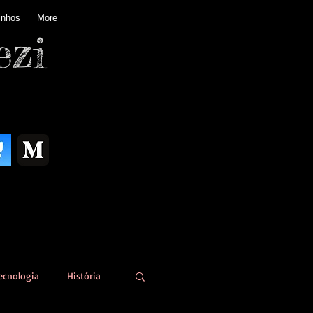
inhos
More
ezi
ecnologia
História