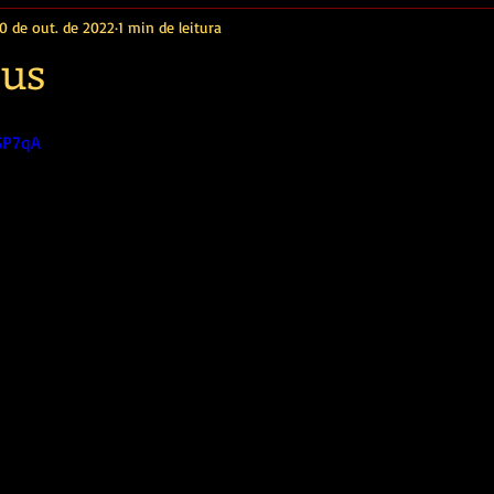
10 de out. de 2022
1 min de leitura
Bus
fSP7qA