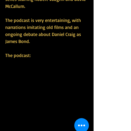
McCallum.
The podcast is very entertaining, with 
narrations imitating old films and an 
ongoing debate about Daniel Craig as 
James Bond.
The podcast: