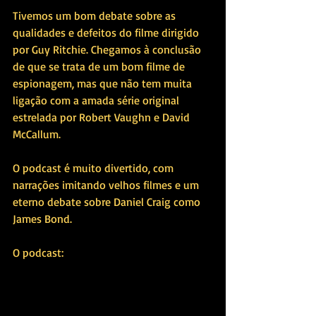
Tivemos um bom debate sobre as 
qualidades e defeitos do filme dirigido 
por Guy Ritchie. Chegamos à conclusão 
de que se trata de um bom filme de 
espionagem, mas que não tem muita 
ligação com a amada série original 
estrelada por Robert Vaughn e David 
McCallum. 
O podcast é muito divertido, com 
narrações imitando velhos filmes e um 
eterno debate sobre Daniel Craig como 
James Bond.
O podcast: