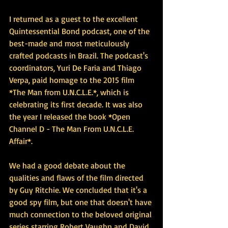
I returned as a guest to the excellent 
Quintessential Bond podcast, one of the 
best-made and most meticulously 
crafted podcasts in Brazil. The podcast's 
coordinators, Yuri De Faria and Thiago 
Verpa, paid homage to the 2015 film 
*The Man from U.N.C.L.E.*, which is 
celebrating its first decade. It was also 
the year I released the book *Open 
Channel D - The Man From U.N.C.L.E. 
Affair*.
We had a good debate about the 
qualities and flaws of the film directed 
by Guy Ritchie. We concluded that it's a 
good spy film, but one that doesn't have 
much connection to the beloved original 
series starring Robert Vaughn and David 