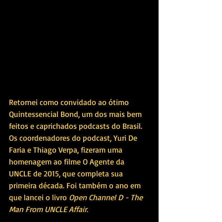
Retornei como convidado ao ótimo 
Quintessencial Bond, um dos mais bem 
feitos e caprichados podcasts do Brasil. 
Os coordenadores do podcast, Yuri De 
Faria e Thiago Verpa, fizeram uma 
homenagem ao filme O Agente da 
UNCLE de 2015, que completa sua 
primeira década. Foi também o ano em 
que lancei o livro 
Open Channel D - The 
Man From UNCLE Affair
. 