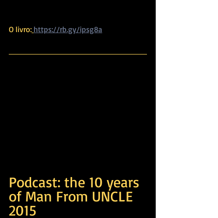
O livro:
https://rb.gy/ipsg8a
Podcast: the 10 years 
of Man From UNCLE 
2015